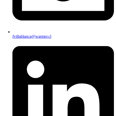
fvillablanca@warnier.cl