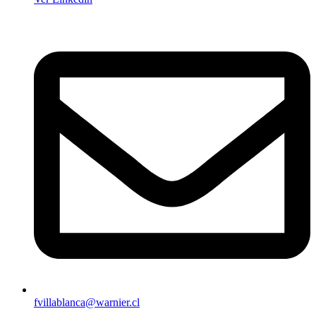
fvillablanca@warnier.cl